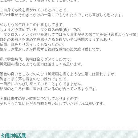
ご連絡いただき、どうもありがとうございます。
ご自身でも絵を描かれているとのことで、
私の仕事がそのきっかけの一端にでもなれたのでしたら喜ばしく思います。
私ももう40年以上この仕事をしてきて、
ちょうど今進めている「マクロス画集(仮)」での、
「マクロス」という作品を通してではありますがその40年間を振り返るような作業
自分の未熟さを改めて痛感せざるを得ない半ば拷問のようでもあり、
反面、歳をとり図々しくもなったのか、
懐かしさ愛おしさが同居する複雑な感情の波の繰り返しです。
私は学生時代、美術は全くダメでしたので、
風景画を描けるような画力は羨ましくも思います。
景色の良いところでのんびり風景画を描くような生活には憧れますが、
飽きっぽく落ち着きのない性分ですので、
一箇所にのんびり座っていることすらできません。
結局のところ仕事に追われているのが合っているようです。
画集は来年の早い時期に予定しておりますので、
そちらもご覧いただき当時を思い出していただければ幸いです。
幻獣神話展