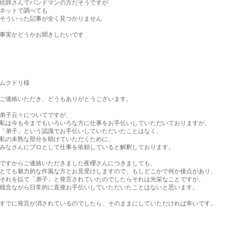
絵師さんでバンドマンの方だそうですが
ネットで調べても
そういった記事が全く見つかりません
事実かどうかお聞きしたいです
ムクドリ様
ご連絡いただき、どうもありがとうございます。
弟子云々についてですが、
私は今も今までもいろいろな方に仕事をお手伝いしていただいておりますが、
「弟子」という認識でお手伝いしていただいたことはなく、
私の未熟な部分を助けていただくために、
みなさんにプロとして仕事を依頼していると解釈しております。
ですからご連絡いただきました夜櫻さんにつきましても、
とても魅力的な作風な方とお見受けしますので、もしどこかで何か接点があり、
それを以て「弟子」と発言されていたのでしたらそれは光栄なことですが、
残念ながら日常的に直接お手伝いしていただいたことはないと思います。
すでに発言が消されているのでしたら、そのままにしていただければ幸いです。