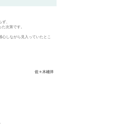
らず、
なった次第です。
感心しながら見入っていたとこ
佐々木雄洋
、