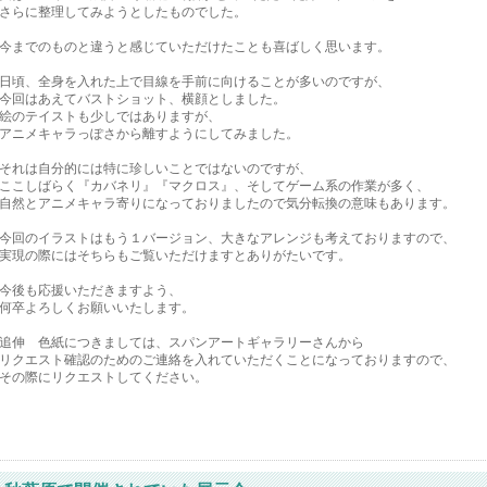
さらに整理してみようとしたものでした。
今までのものと違うと感じていただけたことも喜ばしく思います。
日頃、全身を入れた上で目線を手前に向けることが多いのですが、
今回はあえてバストショット、横顔としました。
絵のテイストも少しではありますが、
アニメキャラっぽさから離すようにしてみました。
それは自分的には特に珍しいことではないのですが、
ここしばらく『カバネリ』『マクロス』、そしてゲーム系の作業が多く、
自然とアニメキャラ寄りになっておりましたので気分転換の意味もあります。
今回のイラストはもう１バージョン、大きなアレンジも考えておりますので、
実現の際にはそちらもご覧いただけますとありがたいです。
今後も応援いただきますよう、
何卒よろしくお願いいたします。
追伸 色紙につきましては、スパンアートギャラリーさんから
リクエスト確認のためのご連絡を入れていただくことになっておりますので、
その際にリクエストしてください。