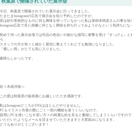
秋葉原で開催されていた展示会
今日、秋葉原で開催されていた展示会に行ってきました。
たまたまInstagramの広告で展示会を知り予約したのですが、
実は絵や美術的なものに何も興味を持っていなかった私は美樹本晴彦さんの事を知
Instagram広告で見た画像に何となく興味を持ち行ってみようかなという気持ちに
初めて伺った展示会場では作品の色合いや細かな描写に衝撃を受け『すっげぇ』と
ろ、
スタッフの方が色々と細かく親切に教えてくれとても勉強になりました。
『優しい雨』がとても気に入りました。
素晴らしかったです。
佐々木雄洋様へ
この度は秋葉原の版画展にお越しいただき感謝です。
私はInstagramどころかSNSはほとんどやりませんし、
PCもイラスト作業の際にごく一部の機能を使うくらいなので、
器用にPCを使いこなす若い方々の綺麗な絵を見ると萎縮してしまうくらいですので
いただいたようなメールを読ませていただきますと大変励みになります。
どうもありがとうございます！