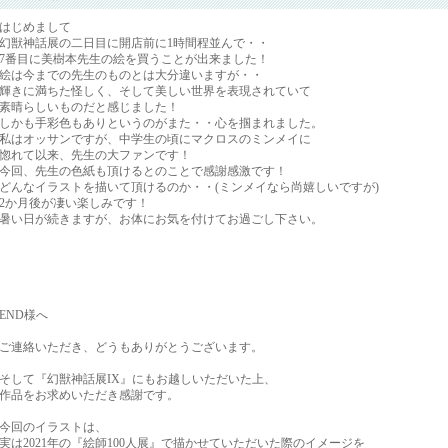
はじめまして
幻獣神話展の二日目に開店前に1時間程並んで・・
7番目に美樹本先生の絵を買うことが出来ました！
絵は今までの先生のものとは大分違いますが・・
輝きに満ちた怪しく、そして美しい世界を表現されていて
素晴らしいものだと感じました！
しかも手彩色もありというのがまた・・心を掴まれました。
私はオッサンですが、中学生の頃にマクロスのミンメイに
惚れて以来、先生の大ファンです！
今回、先生の色紙も頂けるとのことで感謝感激です！
どんなイラストを描いて頂けるのか・・(ミンメイなら尚嬉しいですが)
2か月後が凄い楽しみです！
暑い日が続きますが、お体にお気を付けてお過ごし下さい。
END様へ
ご連絡いただき、どうもありがとうございます。
そして『幻獣神話展IX』にもお越しいただいた上、
作品をお求めいただき感謝です。
今回のイラストは、
実は2021年の『絵師100人展』で描かせていただいた際のイメージを