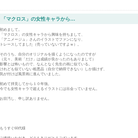
「マクロス」の女性キャラから…
初めまして。
「マクロス」の女性キャラから興味を持ちまして、
「アニメージュ」さんのイラストでファンになり、
トレースしてました（売っていないですよｗ）。
そのうち、自分のオリジナルを描くようになったのですが
（元々、美術「だけ」は成績が良かったのもありまして）
影響とは怖いもので、なんとなく先生の画に似ている。
けれども似ていない粗悪品（自分で納得できない）しか描けず、
気が付けば風景画に進んでいました。
初めて拝見してから１０年強。
今でも女性キャラで超えるイラストには出会っていません。
お目汚し、申し訳ありません。
もうすぐ60代様