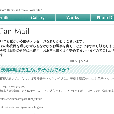
いつも暖かい応援やメッセージをありがとうございます。
その都度目を通しながらもなかなかお返事を書くことができず申し訳ありま
今後は日記の再開にも備え、お返事も書くよう努めてまいりますのでこれか
す。
«前へ
| |
次へ»
美樹本晴彦先生のお弟子さんですか？
夜櫻六道さん、もしくは夜櫻蠱學さんという方は、美樹本晴彦先生のお弟子さんで
この方なのですが↓
御本人が以前にそうtwitter（X）上で発言されていたのですが（しかしその投稿は
https://twitter.com/yozakura_rikudo
https://twitter.com/yozakurachugaku