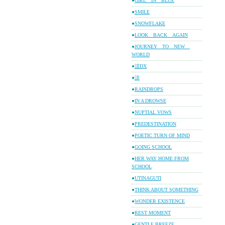
●
GIRL IN BLUE
●
SMILE
●
SNOWFLAKE
●
LOOK BACK AGAIN
●
JOURNEY TO NEW
WORLD
●
涼DX
●
涼
●
RAINDROPS
●
IN A DROWSE
●
NUPTIAL VOWS
●
PREDESTINATION
●
POETIC TURN OF MIND
●
GOING SCHOOL
●
HER WAY HOME FROM
SCHOOL
●
UTINAGUTI
●
THINK ABOUT SOMETHING
●
WONDER EXISTENCE
●
REST MOMENT
●
GENTLE BREEZE