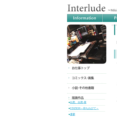
●
白愁、白愁-青
●
STATION～待ちわびて～
●
儚夢