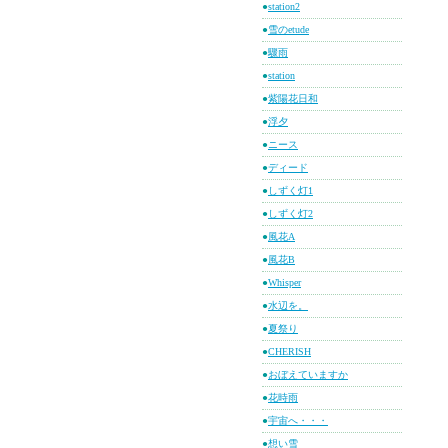
●
station2
●
雪のetude
●
驟雨
●
station
●
紫陽花日和
●
浮夕
●
ニース
●
ディード
●
しずく灯1
●
しずく灯2
●
風花A
●
風花B
●
Whisper
●
水辺を。
●
夏祭り
●
CHERISH
●
おぼえていますか
●
花時雨
●
宇宙へ・・・
●
想い雪