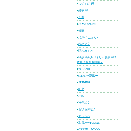
●
しずく灯-廻-
●
燈華-彩-
●
幻朧
●
神々の想い道
●
燈華
●
泡沫-うたかた-
●
秋の足音
●
陽のぬくみ
●
甲鉄城のカバネリ～美樹本晴
彦新作版画展開催～
●
優しい雨
●
station〜潮風〜
●
SHINING
●
吐息
●
RYO
●
秋色乙女
●
花びらの呟き
●
彩うらら
●
彩霞み〜FOURTH
●
GREEN WOOD