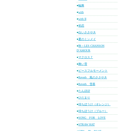
●
輪舞
●
with
●
with II
●
初恋
●
白いささやき
●
夏のミンメイ
●
秋～LES CHANSON
D’AMOUR
●
マクロス７
●
舞い雪
●
ピースフルモーメント
●
Reverb 風のささやき
●
Reverb 雪慕
●
たんぽぽ
●
ひだまり
●
待ちぼうけ（オレンジ）
●
待ちぼうけ（ブルー）
●
SONG FOR LOVE
●
STRAW HAT