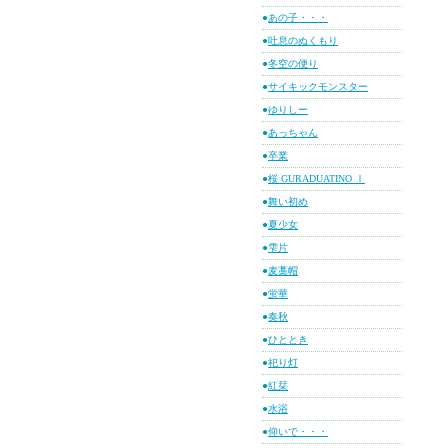
●
あの子・・・
●
吐息のぬくもり
●
冬空の便り
●
サイキックモンスター
●
ゆりしー
●
あっちゃん
●
卒業
●
桜 GURADUATINO Ⅰ
●
舞い初め
●
夏少女
●
雫片
●
麦藁帽
●
蛍華
●
奏秋
●
ひととき
●
祀り灯
●
紅栞
●
水浴
●
仰いで・・・