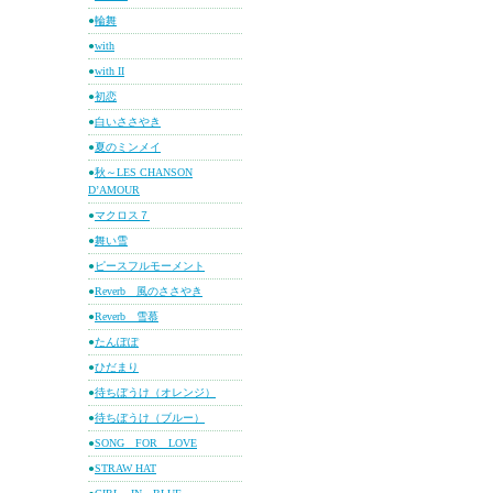
●
輪舞
●
with
●
with II
●
初恋
●
白いささやき
●
夏のミンメイ
●
秋～LES CHANSON
D’AMOUR
●
マクロス７
●
舞い雪
●
ピースフルモーメント
●
Reverb 風のささやき
●
Reverb 雪慕
●
たんぽぽ
●
ひだまり
●
待ちぼうけ（オレンジ）
●
待ちぼうけ（ブルー）
●
SONG FOR LOVE
●
STRAW HAT