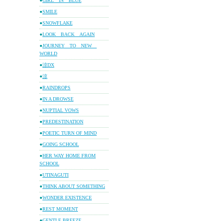
●
GIRL IN BLUE
●
SMILE
●
SNOWFLAKE
●
LOOK BACK AGAIN
●
JOURNEY TO NEW
WORLD
●
涼DX
●
涼
●
RAINDROPS
●
IN A DROWSE
●
NUPTIAL VOWS
●
PREDESTINATION
●
POETIC TURN OF MIND
●
GOING SCHOOL
●
HER WAY HOME FROM
SCHOOL
●
UTINAGUTI
●
THINK ABOUT SOMETHING
●
WONDER EXISTENCE
●
REST MOMENT
●
GENTLE BREEZE