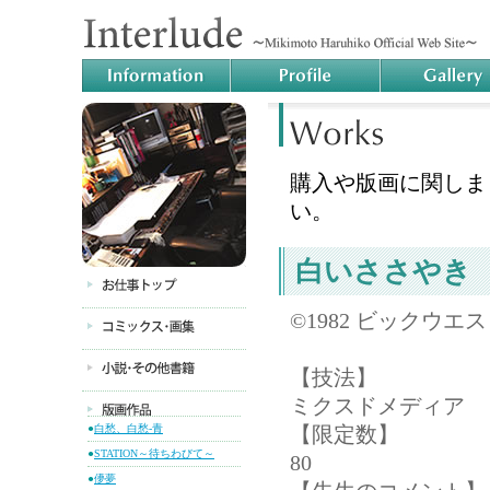
購入や版画に関しま
い。
白いささやき
©1982 ビックウエ
【技法】
ミクスドメディア
●
白愁、白愁-青
【限定数】
●
STATION～待ちわびて～
80
●
儚夢