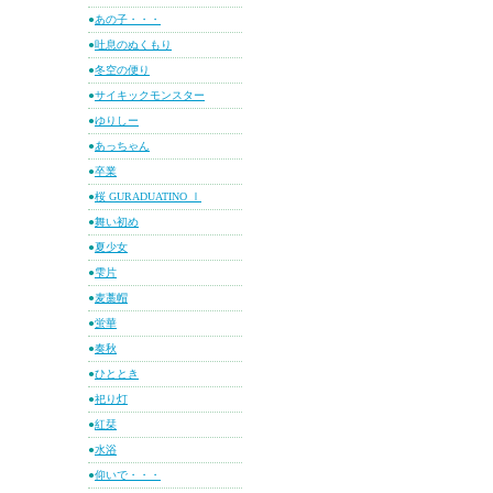
●
あの子・・・
●
吐息のぬくもり
●
冬空の便り
●
サイキックモンスター
●
ゆりしー
●
あっちゃん
●
卒業
●
桜 GURADUATINO Ⅰ
●
舞い初め
●
夏少女
●
雫片
●
麦藁帽
●
蛍華
●
奏秋
●
ひととき
●
祀り灯
●
紅栞
●
水浴
●
仰いで・・・