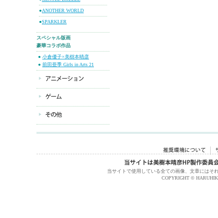
●
ANOTHER WORLD
●
SPARKLER
スペシャル版画
豪華コラボ作品
●
小倉優子×美樹本晴彦
●
前田亜季 Girls in Arts 21
当サイトで使用している全ての画像、文章にはそ
COPYRIGHT © HARUHIKO