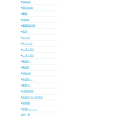
●
station2
●
雪のetude
●
驟雨
●
station
●
紫陽花日和
●
浮夕
●
ニース
●
ディード
●
しずく灯1
●
しずく灯2
●
風花A
●
風花B
●
Whisper
●
水辺を。
●
夏祭り
●
CHERISH
●
おぼえていますか
●
花時雨
●
宇宙へ・・・
●
想い雪