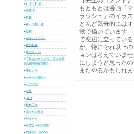
【先生のコメント】
●
しずく灯-廻-
もともとは漫画「マ
●
燈華-彩-
ラッシュ」のイラス
●
幻朧
とんど気分的にはオ
●
神々の想い道
覚で描いています。
●
燈華
て窓辺に立っている
●
泡沫-うたかた-
●
秋の足音
が、特にそれ以上の
●
陽のぬくみ
ョンは考えていませ
●
甲鉄城のカバネリ～美樹本晴
にしようと思ったの
彦新作版画展開催～
またやるかもしれま
●
優しい雨
●
station〜潮風〜
●
SHINING
●
吐息
●
RYO
●
秋色乙女
●
花びらの呟き
●
彩うらら
●
彩霞み〜FOURTH
●
GREEN WOOD