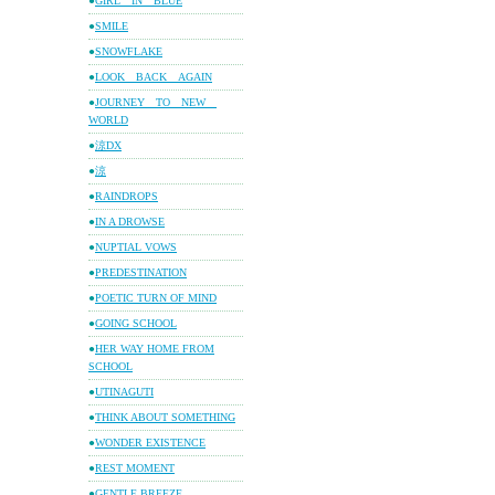
●
GIRL IN BLUE
●
SMILE
●
SNOWFLAKE
●
LOOK BACK AGAIN
●
JOURNEY TO NEW
WORLD
●
涼DX
●
涼
●
RAINDROPS
●
IN A DROWSE
●
NUPTIAL VOWS
●
PREDESTINATION
●
POETIC TURN OF MIND
●
GOING SCHOOL
●
HER WAY HOME FROM
SCHOOL
●
UTINAGUTI
●
THINK ABOUT SOMETHING
●
WONDER EXISTENCE
●
REST MOMENT
●
GENTLE BREEZE