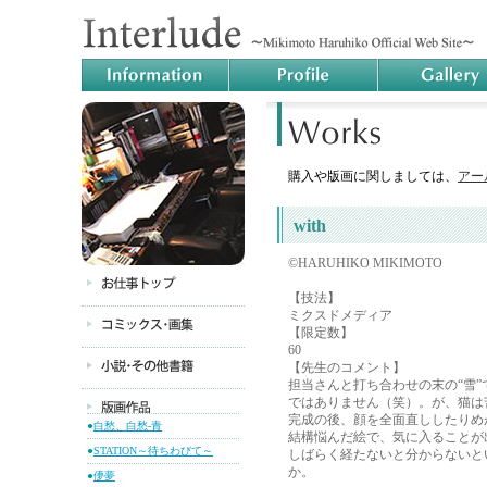
購入や版画に関しましては、
アー
with
©HARUHIKO MIKIMOTO
【技法】
ミクスドメディア
【限定数】
60
【先生のコメント】
担当さんと打ち合わせの末の“雪
ではありません（笑）。が、猫は
完成の後、顔を全面直ししたりめ
●
白愁、白愁-青
結構悩んだ絵で、気に入ることが
●
STATION～待ちわびて～
しばらく経たないと分からないと
か。
●
儚夢