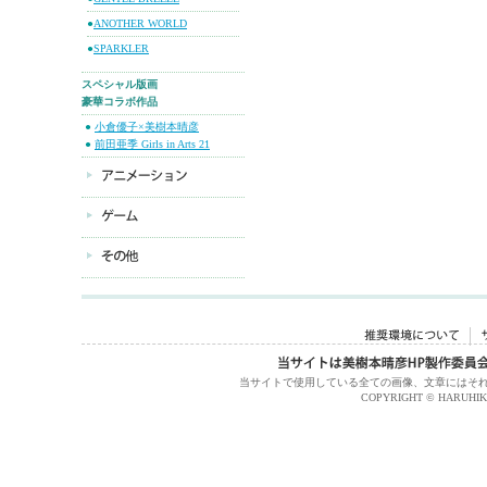
●
ANOTHER WORLD
●
SPARKLER
スペシャル版画
豪華コラボ作品
●
小倉優子×美樹本晴彦
●
前田亜季 Girls in Arts 21
当サイトで使用している全ての画像、文章にはそ
COPYRIGHT © HARUHIKO