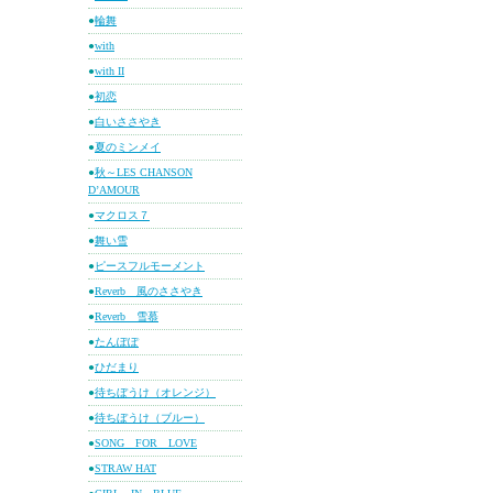
●
輪舞
●
with
●
with II
●
初恋
●
白いささやき
●
夏のミンメイ
●
秋～LES CHANSON
D’AMOUR
●
マクロス７
●
舞い雪
●
ピースフルモーメント
●
Reverb 風のささやき
●
Reverb 雪慕
●
たんぽぽ
●
ひだまり
●
待ちぼうけ（オレンジ）
●
待ちぼうけ（ブルー）
●
SONG FOR LOVE
●
STRAW HAT