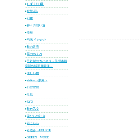
●
しずく灯-廻-
●
燈華-彩-
●
幻朧
●
神々の想い道
●
燈華
●
泡沫-うたかた-
●
秋の足音
●
陽のぬくみ
●
甲鉄城のカバネリ～美樹本晴
彦新作版画展開催～
●
優しい雨
●
station〜潮風〜
●
SHINING
●
吐息
●
RYO
●
秋色乙女
●
花びらの呟き
●
彩うらら
●
彩霞み〜FOURTH
●
GREEN WOOD