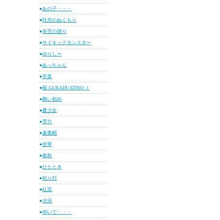
●
あの子・・・
●
吐息のぬくもり
●
冬空の便り
●
サイキックモンスター
●
ゆりしー
●
あっちゃん
●
卒業
●
桜 GURADUATINO Ⅰ
●
舞い初め
●
夏少女
●
雫片
●
麦藁帽
●
蛍華
●
奏秋
●
ひととき
●
祀り灯
●
紅栞
●
水浴
●
仰いで・・・