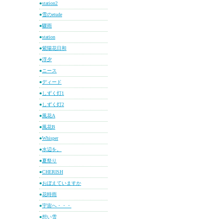
●
station2
●
雪のetude
●
驟雨
●
station
●
紫陽花日和
●
浮夕
●
ニース
●
ディード
●
しずく灯1
●
しずく灯2
●
風花A
●
風花B
●
Whisper
●
水辺を。
●
夏祭り
●
CHERISH
●
おぼえていますか
●
花時雨
●
宇宙へ・・・
●
想い雪