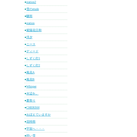
●
station2
●
雪のetude
●
驟雨
●
station
●
紫陽花日和
●
浮夕
●
ニース
●
ディード
●
しずく灯1
●
しずく灯2
●
風花A
●
風花B
●
Whisper
●
水辺を。
●
夏祭り
●
CHERISH
●
おぼえていますか
●
花時雨
●
宇宙へ・・・
●
想い雪