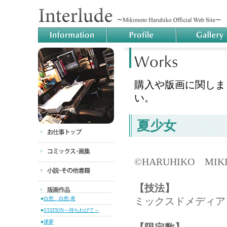
購入や版画に関しま
い。
夏少女
©HARUHIKO MIK
【技法】
●
白愁、白愁-青
ミックスドメディア
●
STATION～待ちわびて～
●
儚夢