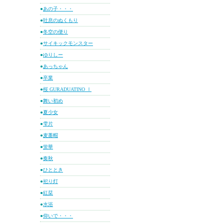
●
あの子・・・
●
吐息のぬくもり
●
冬空の便り
●
サイキックモンスター
●
ゆりしー
●
あっちゃん
●
卒業
●
桜 GURADUATINO Ⅰ
●
舞い初め
●
夏少女
●
雫片
●
麦藁帽
●
蛍華
●
奏秋
●
ひととき
●
祀り灯
●
紅栞
●
水浴
●
仰いで・・・