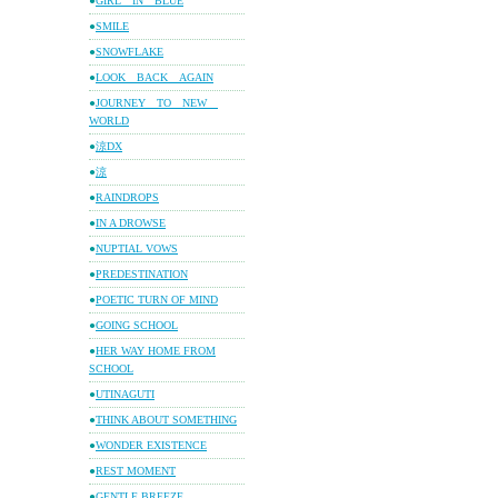
●
GIRL IN BLUE
●
SMILE
●
SNOWFLAKE
●
LOOK BACK AGAIN
●
JOURNEY TO NEW
WORLD
●
涼DX
●
涼
●
RAINDROPS
●
IN A DROWSE
●
NUPTIAL VOWS
●
PREDESTINATION
●
POETIC TURN OF MIND
●
GOING SCHOOL
●
HER WAY HOME FROM
SCHOOL
●
UTINAGUTI
●
THINK ABOUT SOMETHING
●
WONDER EXISTENCE
●
REST MOMENT
●
GENTLE BREEZE