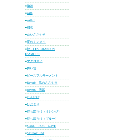
●
輪舞
●
with
●
with II
●
初恋
●
白いささやき
●
夏のミンメイ
●
秋～LES CHANSON
D’AMOUR
●
マクロス７
●
舞い雪
●
ピースフルモーメント
●
Reverb 風のささやき
●
Reverb 雪慕
●
たんぽぽ
●
ひだまり
●
待ちぼうけ（オレンジ）
●
待ちぼうけ（ブルー）
●
SONG FOR LOVE
●
STRAW HAT