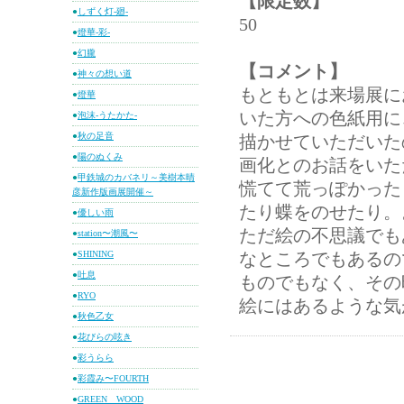
【限定数】
●
しずく灯-廻-
50
●
燈華-彩-
●
幻朧
【コメント】
●
神々の想い道
もともとは来場展に
●
燈華
いた方への色紙用に
●
泡沫-うたかた-
●
秋の足音
描かせていただいた
●
陽のぬくみ
画化とのお話をいた
●
甲鉄城のカバネリ～美樹本晴
慌てて荒っぽかった
彦新作版画展開催～
たり蝶をのせたり。
●
優しい雨
ただ絵の不思議でも
●
station〜潮風〜
●
SHINING
なところでもあるの
●
吐息
ものでもなく、その
●
RYO
絵にはあるような気
●
秋色乙女
●
花びらの呟き
●
彩うらら
●
彩霞み〜FOURTH
●
GREEN WOOD