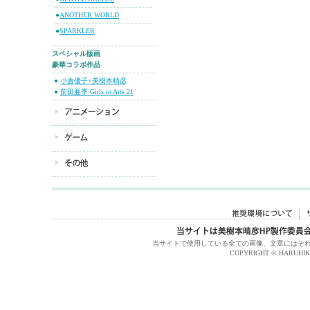
●
ANOTHER WORLD
●
SPARKLER
スペシャル版画
豪華コラボ作品
●
小倉優子×美樹本晴彦
●
前田亜季 Girls in Arts 21
当サイトで使用している全ての画像、文章にはそ
COPYRIGHT © HARUHIKO