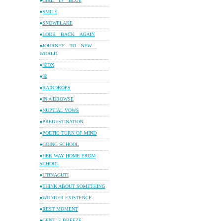
●
GIRL IN BLUE
●
SMILE
●
SNOWFLAKE
●
LOOK BACK AGAIN
●
JOURNEY TO NEW
WORLD
●
涼DX
●
涼
●
RAINDROPS
●
IN A DROWSE
●
NUPTIAL VOWS
●
PREDESTINATION
●
POETIC TURN OF MIND
●
GOING SCHOOL
●
HER WAY HOME FROM
SCHOOL
●
UTINAGUTI
●
THINK ABOUT SOMETHING
●
WONDER EXISTENCE
●
REST MOMENT
●
GENTLE BREEZE