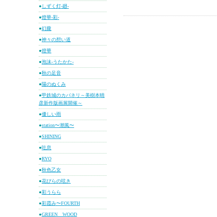
●
しずく灯-廻-
●
燈華-彩-
●
幻朧
●
神々の想い道
●
燈華
●
泡沫-うたかた-
●
秋の足音
●
陽のぬくみ
●
甲鉄城のカバネリ～美樹本晴
彦新作版画展開催～
●
優しい雨
●
station〜潮風〜
●
SHINING
●
吐息
●
RYO
●
秋色乙女
●
花びらの呟き
●
彩うらら
●
彩霞み〜FOURTH
●
GREEN WOOD