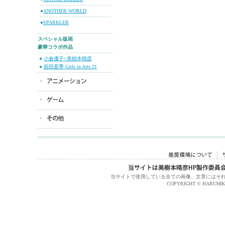
●
ANOTHER WORLD
●
SPARKLER
スペシャル版画
豪華コラボ作品
●
小倉優子×美樹本晴彦
●
前田亜季 Girls in Arts 21
当サイトで使用している全ての画像、文章にはそ
COPYRIGHT © HARUHIKO