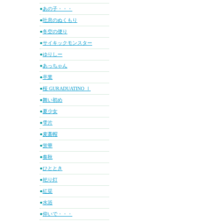
●
あの子・・・
●
吐息のぬくもり
●
冬空の便り
●
サイキックモンスター
●
ゆりしー
●
あっちゃん
●
卒業
●
桜 GURADUATINO Ⅰ
●
舞い初め
●
夏少女
●
雫片
●
麦藁帽
●
蛍華
●
奏秋
●
ひととき
●
祀り灯
●
紅栞
●
水浴
●
仰いで・・・