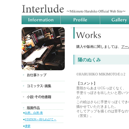
購入や版画に関しましては、
アー
陽のぬくみ
©HARUHIKO MIKIMOTO/E☆2
【コメント】
普段からあまりCGっぽくなく、
手塗りっぽさを出したいと思いつ
が、
この絵はさらに手塗りっぽくでき
描かせていただきました。
そしてアップを描くのは苦手なの
●
白愁、白愁-青
（苦笑）。
●
STATION～待ちわびて～
●
儚夢