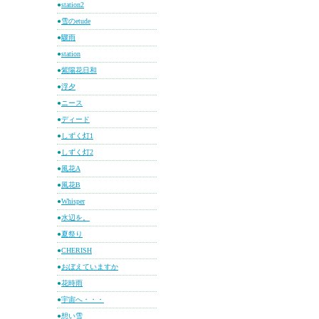
●
station2
●
雪のetude
●
驟雨
●
station
●
紫陽花日和
●
浮夕
●
ニース
●
ディード
●
しずく灯1
●
しずく灯2
●
風花A
●
風花B
●
Whisper
●
水辺を。
●
夏祭り
●
CHERISH
●
おぼえていますか
●
花時雨
●
宇宙へ・・・
●
想い雪