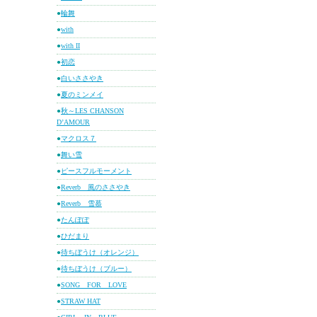
●
輪舞
●
with
●
with II
●
初恋
●
白いささやき
●
夏のミンメイ
●
秋～LES CHANSON
D’AMOUR
●
マクロス７
●
舞い雪
●
ピースフルモーメント
●
Reverb 風のささやき
●
Reverb 雪慕
●
たんぽぽ
●
ひだまり
●
待ちぼうけ（オレンジ）
●
待ちぼうけ（ブルー）
●
SONG FOR LOVE
●
STRAW HAT